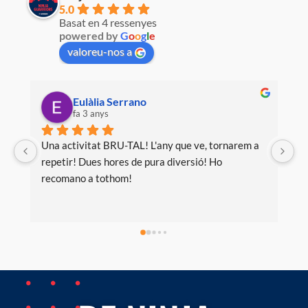
5.0
Basat en 4 ressenyes
powered by
G
o
o
g
l
e
valoreu-nos a
Eulàlia Serrano
fa 3 anys
Una activitat BRU-TAL! L'any que ve, tornarem a 
repetir! Dues hores de pura diversió! Ho 
recomano a tothom!