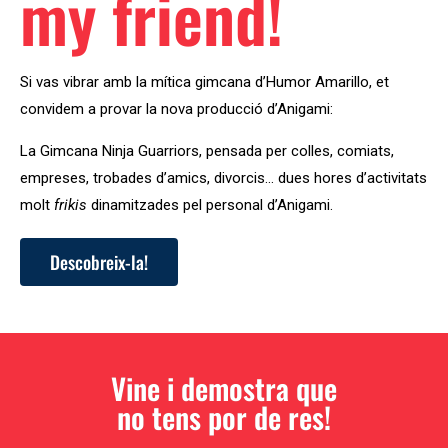
my friend!
Si vas vibrar amb la mítica gimcana d’Humor Amarillo, et
convidem a provar la nova producció d’Anigami:
La Gimcana Ninja Guarriors, pensada per colles, comiats,
empreses, trobades d’amics, divorcis… dues hores d’activitats
molt
frikis
dinamitzades pel personal d’Anigami.
Descobreix-la!
Vine i demostra que
no tens por de res!