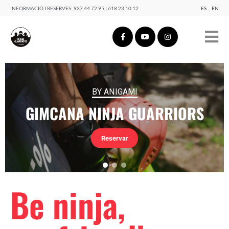
INFORMACIÓ I RESERVES:
937.44.72.95 | 618.23.10.12
ES
EN
BY ANIGAMI
GIMCANA NINJA GUARRIORS
Reservar
Be ninja,