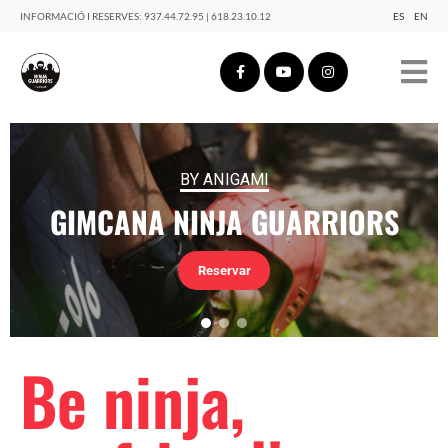
INFORMACIÓ I RESERVES:
937.44.72.95 | 618.23.10.12
ES
EN
BY ANIGAMI
GIMCANA NINJA GUARRIORS
Reservar
Be ninja,