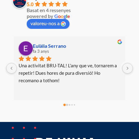
5.0
Basat en 4 ressenyes
powered by
G
o
o
g
l
e
valoreu-nos a
Eulàlia Serrano
fa 3 anys
Una activitat BRU-TAL! L'any que ve, tornarem a 
repetir! Dues hores de pura diversió! Ho 
recomano a tothom!