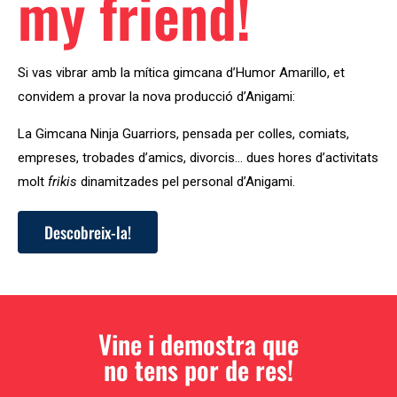
my friend!
Si vas vibrar amb la mítica gimcana d’Humor Amarillo, et
convidem a provar la nova producció d’Anigami:
La Gimcana Ninja Guarriors, pensada per colles, comiats,
empreses, trobades d’amics, divorcis… dues hores d’activitats
molt
frikis
dinamitzades pel personal d’Anigami.
Descobreix-la!
Vine i demostra que
no tens por de res!