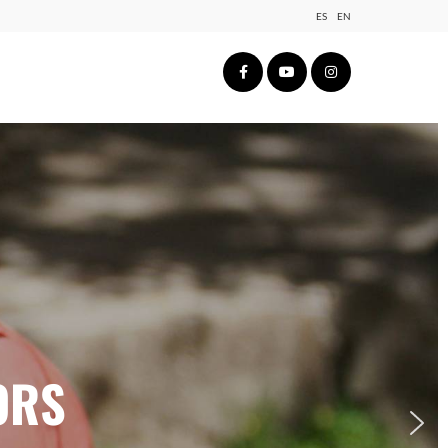
ES
EN
ORS