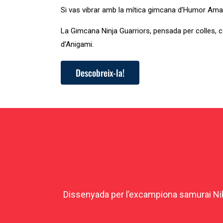
Si vas vibrar amb la mítica gimcana d’Humor Amar
La Gimcana Ninja Guarriors, pensada per colles, 
d’Anigami.
Descobreix-la!
Dissenyada per l’excampiona samurai Nik