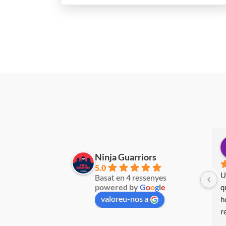
Eulàlia Serrano
fa 3 anys
fa 3 anys
Ninja Guarriors
5.0
Una activitat BRU-TAL! L'any 
Basat en 4 ressenyes
powered by
G
o
o
g
l
e
que ve, tornarem a repetir! Dues 
valoreu-nos a
hores de pura diversió! Ho 
recomano a tothom!