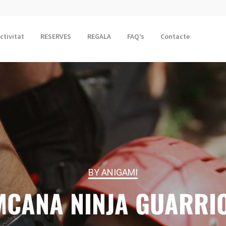
activitat
RESERVES
REGALA
FAQ’s
Contacte
BY ANIGAMI
MCANA NINJA GUARRI