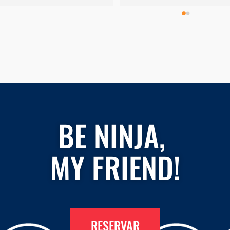
tornarem segu
BE NINJA,
MY FRIEND!
RESERVAR