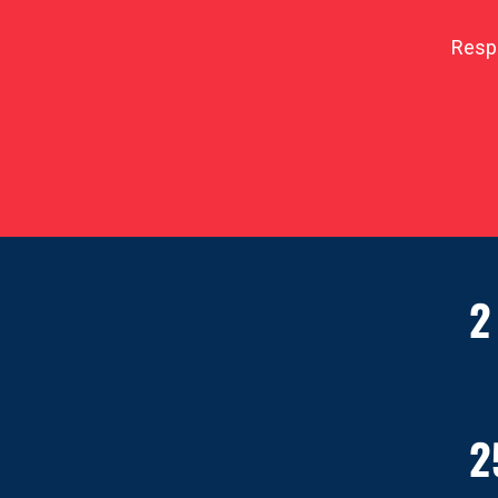
Respi
2
2