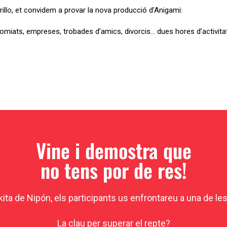
illo, et convidem a provar la nova producció d’Anigami:
comiats, empreses, trobades d’amics, divorcis… dues hores d’activit
Vine i demostra que
no tens por de res!
ita de Nipón, els participants us enfrontareu a una de l
La clau per superar el repte?