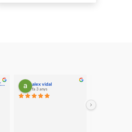
Eva Andreu Consultora Marca Personal
Eulàlia Serrano
s
fa 3 anys
ebrar el meu 
Una activitat BRU-TAL! L'any 
s ho vam passar 
que ve, tornarem a repetir! Dues 
ontse és una 
hores de pura diversió! Ho 
ir moltíssim fent 
recomano a tothom!
 que ve hi 