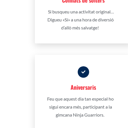
Comiats de solters
Si busqueu una activitat original…
Digueu «Sí» a una hora de diversió
d’allò més salvatge!
Aniversaris
Feu que aquest dia tan especial ho
sigui encara més, participant a la
gimcana Ninja Guarriors.