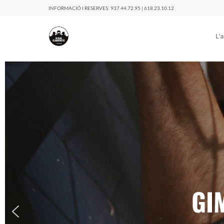
INFORMACIÓ I RESERVES:
937.44.72.95 | 618.23.10.12
L’
GI