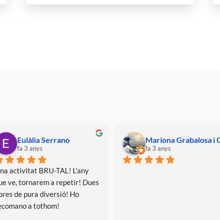
Mariona Grabalosa i Carol
alex vidal
fa 3 anys
fa 3 any
Vam venir a cel
aniversari i en
genial 
 La M
crack, vam gaud
de ninges. L'any