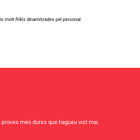
ats molt
frikis
dinamitzades pel personal
es proves més dures que hagueu vist mai.