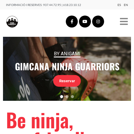
INFORMACIÓ I RESERVES:
937.44.72.95 | 618.23.10.12
ES
EN
BY ANIGAMI
GIMCANA NINJA GUARRIORS
Reservar
Be ninja,