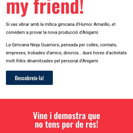
my friend!
Si vas vibrar amb la mítica gimcana d’Humor Amarillo, et
convidem a provar la nova producció d’Anigami:
La Gimcana Ninja Guarriors, pensada per colles, comiats,
empreses, trobades d’amics, divorcis… dues hores d’activitats
molt
frikis
dinamitzades pel personal d’Anigami.
Descobreix-la!
Vine i demostra que
no tens por de res!