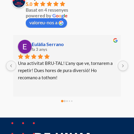
5.0
Basat en 4 ressenyes
powered by
G
o
o
g
l
e
valoreu-nos a
Eulàlia Serrano
fa 3 anys
Una activitat BRU-TAL! L'any que ve, tornarem a 
repetir! Dues hores de pura diversió! Ho 
recomano a tothom!