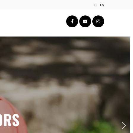
ES
EN
ORS