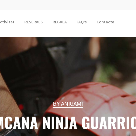
activitat
RESERVES
REGALA
FAQ’s
Contacte
BY ANIGAMI
MCANA NINJA GUARRI