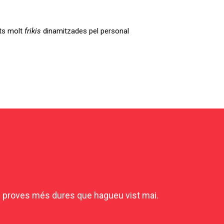
ats molt
frikis
dinamitzades pel personal
es proves més dures que hagueu vist mai.