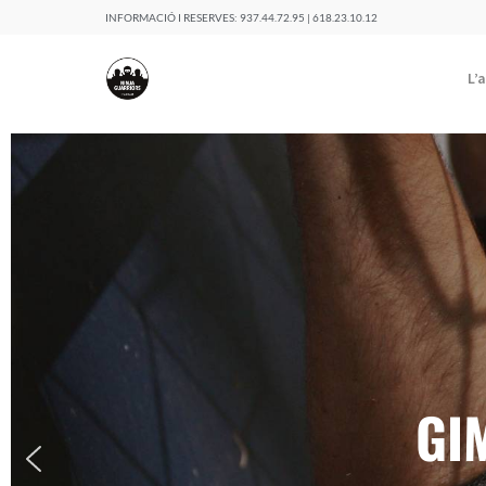
INFORMACIÓ I RESERVES:
937.44.72.95 | 618.23.10.12
L’
GI