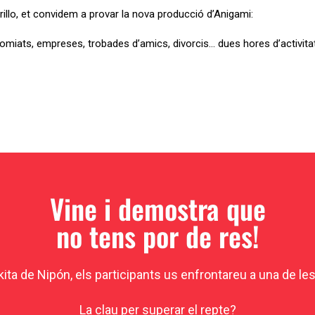
illo, et convidem a provar la nova producció d’Anigami:
comiats, empreses, trobades d’amics, divorcis… dues hores d’activit
Vine i demostra que
no tens por de res!
ita de Nipón, els participants us enfrontareu a una de l
La clau per superar el repte?