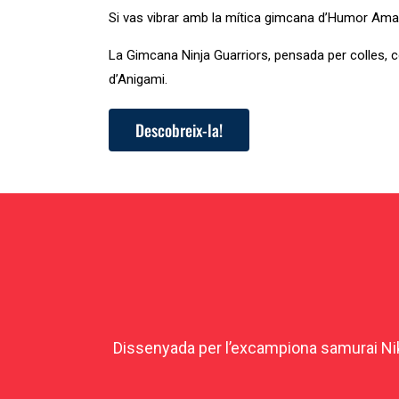
Si vas vibrar amb la mítica gimcana d’Humor Amar
La Gimcana Ninja Guarriors, pensada per colles, 
d’Anigami.
Descobreix-la!
Dissenyada per l’excampiona samurai Nik