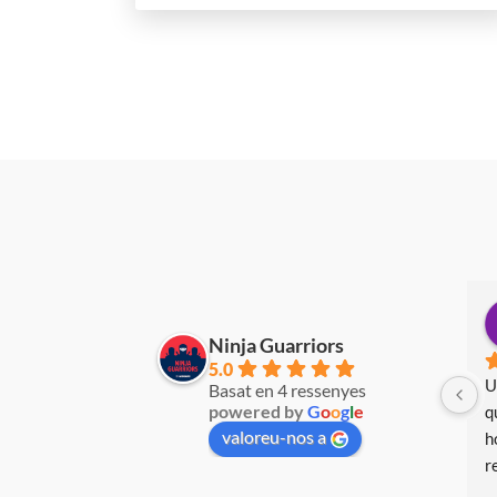
Eulàlia Serrano
Mariona Grabalosa i Carol
fa 3 anys
fa 3 anys
Ninja Guarriors
5.0
ivitat BRU-TAL! L'any 
Basat en 4 ressenyes
powered by
G
o
o
g
l
e
 tornarem a repetir! Dues 
valoreu-nos a
e pura diversió! Ho 
no a tothom!